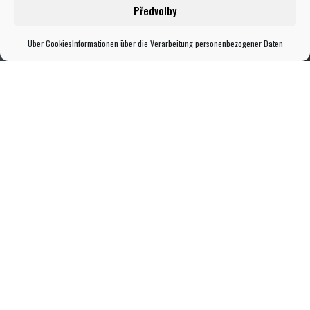
Předvolby
Über Cookies
Informationen über die Verarbeitung personenbezogener Daten
Vorteile für unsere Gäste
4 SÄULEN EINES SORGENFREIEN
AMENITY-URLAUBS
1. Natur in erster Reihe
Am Wasser, in den Bergen, zwischen Weinbergen und in
der stillen Landschaft von Böhmisch Kanada. Wählen Sie
einen Ort, an dem Sie frei durchatmen können.