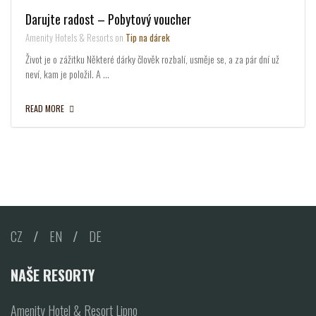
Darujte radost – Pobytový voucher
Amenity Hotels & Resorts on
Tip na dárek
Život je o zážitku Některé dárky člověk rozbalí, usměje se, a za pár dní už
neví, kam je položil. A …
READ MORE
CZ
/
EN
/
DE
NAŠE RESORTY
Amenity Hotel & Resort Lipno