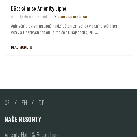
Dětská mise Amenity Lipno
Amenity Hotels & Resorts on
Staráme se místo vás
Animační program na Lipně nabízí dětem zmizet do vlastního světa her,
výzev a bláznivých nápadů. A rodiče? Ti najednou zjistí, …
READ MORE
CZ
/
EN
/
DE
NAŠE RESORTY
Amenity Hotel & Resort Lipno