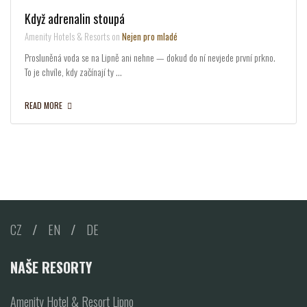
Když adrenalin stoupá
Amenity Hotels & Resorts on
Nejen pro mladé
Prosluněná voda se na Lipně ani nehne — dokud do ní nevjede první prkno.
To je chvíle, kdy začínají ty …
READ MORE
CZ
/
EN
/
DE
NAŠE RESORTY
Amenity Hotel & Resort Lipno