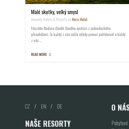
Malé skutky, velký smysl
Amenity Hotels & Resorts on
Hero Hotel
Filozofie Nadace člověk člověku vychází z jednoduchého
přesvědčení, že každý z nás může někdy pomoc potřebovat a každý
z nás …
READ MORE
O NÁ
CZ
/
EN
/
DE
NAŠE RESORTY
Pobytové 