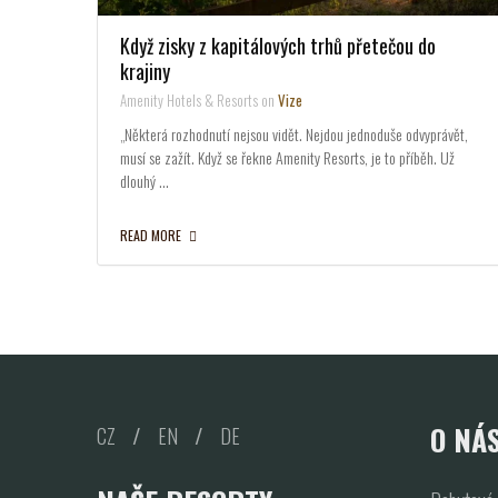
Když zisky z kapitálových trhů přetečou do
krajiny
Amenity Hotels & Resorts on
Vize
„Některá rozhodnutí nejsou vidět. Nejdou jednoduše odvyprávět,
musí se zažít. Když se řekne Amenity Resorts, je to příběh. Už
dlouhý …
READ MORE
O NÁ
CZ
/
EN
/
DE