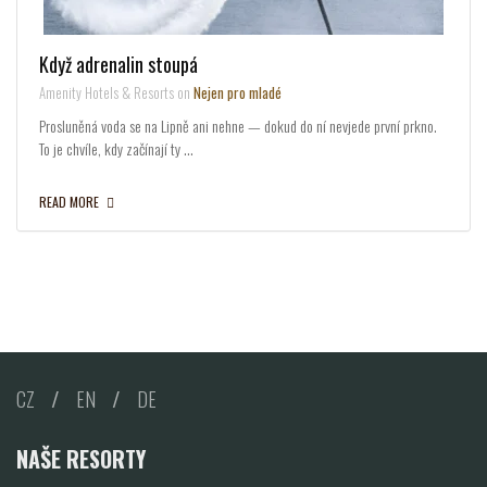
Když adrenalin stoupá
Amenity Hotels & Resorts on
Nejen pro mladé
Prosluněná voda se na Lipně ani nehne — dokud do ní nevjede první prkno.
To je chvíle, kdy začínají ty …
READ MORE
CZ
/
EN
/
DE
NAŠE RESORTY