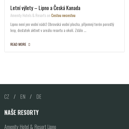
Letní výlety – Lipno a Česká Kanada
Amenity Hotels & Resorts on
Cestou necestou
Lipno není jen vodní nádrž Obrovská vodní plocha, příjemný terén porostlý
lesy, dostatek aktivit v areálu resortu a okolí. Zdálo …
READ MORE
CZ
/
EN
/
DE
NAŠE RESORTY
Amenity Hotel & Resort Lipno