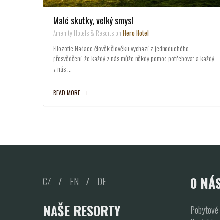
Malé skutky, velký smysl
Amenity Hotels & Resorts on
Hero Hotel
Filozofie Nadace člověk člověku vychází z jednoduchého
přesvědčení, že každý z nás může někdy pomoc potřebovat a každý
z nás …
READ MORE
O NÁ
CZ
/
EN
/
DE
NAŠE RESORTY
Pobytové 