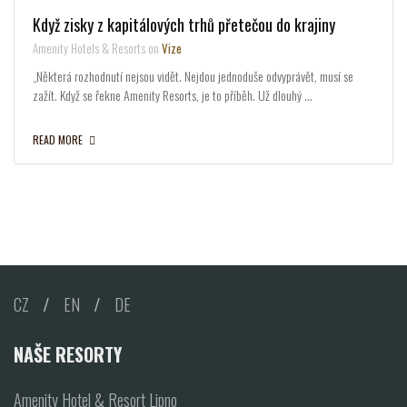
Když zisky z kapitálových trhů přetečou do krajiny
Amenity Hotels & Resorts on
Vize
„Některá rozhodnutí nejsou vidět. Nejdou jednoduše odvyprávět, musí se
zažít. Když se řekne Amenity Resorts, je to příběh. Už dlouhý …
READ MORE
CZ
/
EN
/
DE
NAŠE RESORTY
Amenity Hotel & Resort Lipno