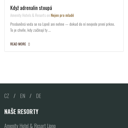
Když adrenalin stoupá
Amenity Hotels & Resorts on
Nejen pro mladé
Prosluněná voda se na Lipně ani nehne — dokud do ní nevjede první prkno.
To je chvíle, kdy začínají ty …
READ MORE
CZ
/
EN
/
DE
NAŠE RESORTY
Amenity Hotel & Resort Lipno