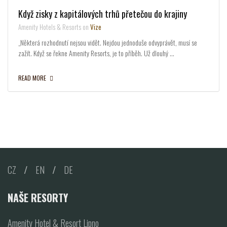
Když zisky z kapitálových trhů přetečou do krajiny
Amenity Hotels & Resorts on
Vize
„Některá rozhodnutí nejsou vidět. Nejdou jednoduše odvyprávět, musí se
zažít. Když se řekne Amenity Resorts, je to příběh. Už dlouhý …
READ MORE
CZ
/
EN
/
DE
NAŠE RESORTY
Amenity Hotel & Resort Lipno