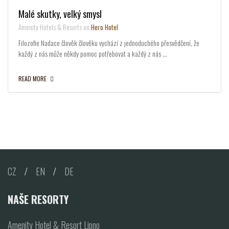
Malé skutky, velký smysl
Amenity Hotels & Resorts on
Hero Hotel
Filozofie Nadace člověk člověku vychází z jednoduchého přesvědčení, že
každý z nás může někdy pomoc potřebovat a každý z nás …
READ MORE
CZ
/
EN
/
DE
NAŠE RESORTY
Amenity Hotel & Resort Lipno