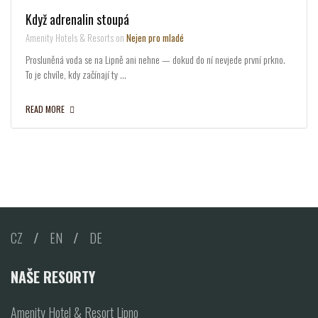
Když adrenalin stoupá
Amenity Hotels & Resorts on
Nejen pro mladé
Prosluněná voda se na Lipně ani nehne — dokud do ní nevjede první prkno.
To je chvíle, kdy začínají ty …
READ MORE
CZ
/
EN
/
DE
NAŠE RESORTY
Amenity Hotel & Resort Lipno