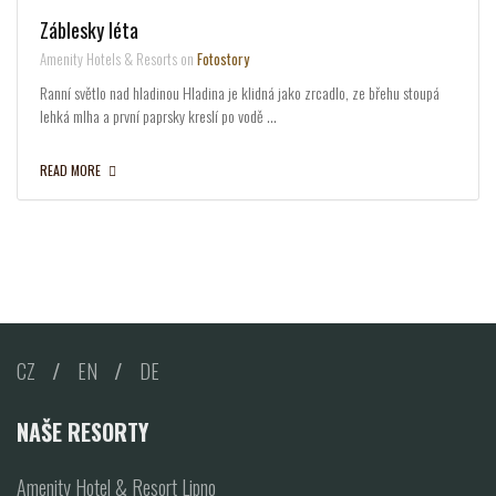
Záblesky léta
Amenity Hotels & Resorts on
Fotostory
Ranní světlo nad hladinou Hladina je klidná jako zrcadlo, ze břehu stoupá
lehká mlha a první paprsky kreslí po vodě …
READ MORE
CZ
/
EN
/
DE
NAŠE RESORTY
Amenity Hotel & Resort Lipno