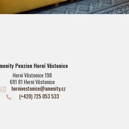
menity Penzion Horní Věstonice
Horní Věstonice 198
691 81 Horní Věstonice
hornivestonice@amenity.cz
(+420) 725 053 533