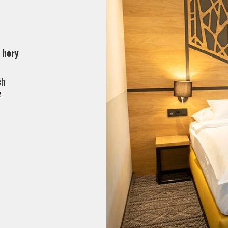
 hory
ch
z