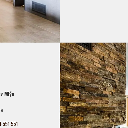
ův Mlýn
ká
4 551 551