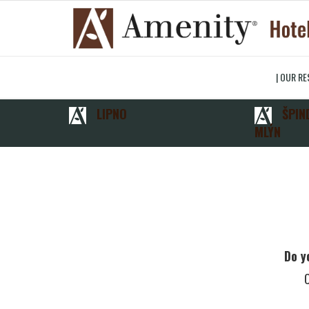
| OUR RE
LIPNO
ŠPIND
MLÝN
Do y
C