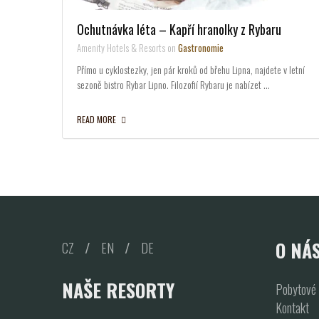
Ochutnávka léta – Kapří hranolky z Rybaru
Amenity Hotels & Resorts on
Gastronomie
Přímo u cyklostezky, jen pár kroků od břehu Lipna, najdete v letní
sezoně bistro Rybar Lipno. Filozofií Rybaru je nabízet …
READ MORE
O NÁ
CZ
/
EN
/
DE
NAŠE RESORTY
Pobytové 
Kontakt