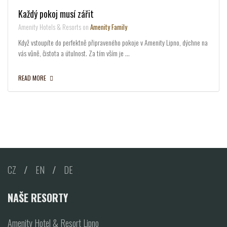
Každý pokoj musí zářit
Amenity Hotels & Resorts on
Amenity Family
Když vstoupíte do perfektně připraveného pokoje v Amenity Lipno, dýchne na
vás vůně, čistota a útulnost. Za tím vším je …
READ MORE
CZ
/
EN
/
DE
NAŠE RESORTY
Amenity Hotel & Resort Lipno