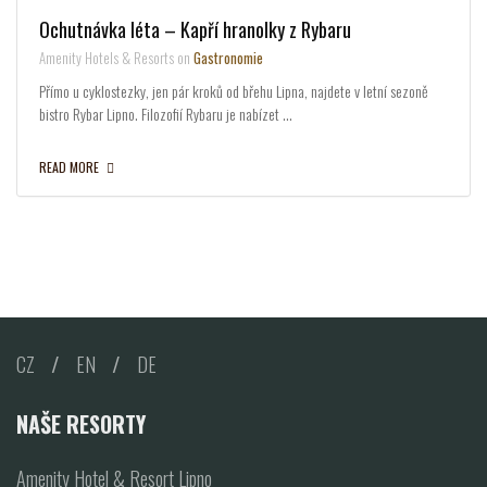
Ochutnávka léta – Kapří hranolky z Rybaru
Amenity Hotels & Resorts on
Gastronomie
Přímo u cyklostezky, jen pár kroků od břehu Lipna, najdete v letní sezoně
bistro Rybar Lipno. Filozofií Rybaru je nabízet …
READ MORE
CZ
/
EN
/
DE
NAŠE RESORTY
Amenity Hotel & Resort Lipno