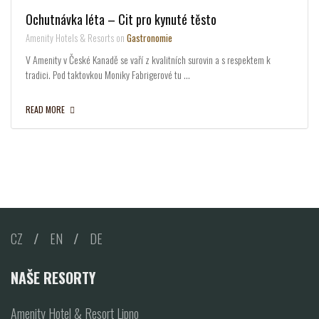
Ochutnávka léta – Cit pro kynuté těsto
Amenity Hotels & Resorts on
Gastronomie
V Amenity v České Kanadě se vaří z kvalitních surovin a s respektem k
tradici. Pod taktovkou Moniky Fabrigerové tu …
READ MORE
CZ
/
EN
/
DE
NAŠE RESORTY
Amenity Hotel & Resort Lipno