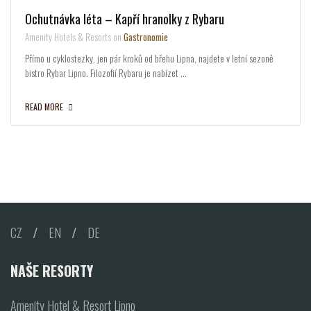
Ochutnávka léta – Kapří hranolky z Rybaru
Amenity Hotels & Resorts on
Gastronomie
Přímo u cyklostezky, jen pár kroků od břehu Lipna, najdete v letní sezoně
bistro Rybar Lipno. Filozofií Rybaru je nabízet …
READ MORE
CZ
/
EN
/
DE
NAŠE RESORTY
Amenity Hotel & Resort Lipno