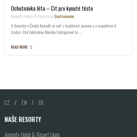
Ochutnávka léta – Cit pro kynuté těsto
Amenity Hotels & Resorts on
Gastronomie
V Amenity v České Kanadě se vaří z kvalitních surovin a s respektem k
tradici. Pod taktovkou Moniky Fabrigerové tu …
READ MORE
CZ
/
EN
/
DE
NAŠE RESORTY
Amenity Hotel & Resort Lipno