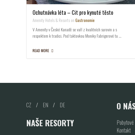
Ochutnávka léta – Cit pro kynuté těsto
Amenity Hotels & Resorts on
Gastronomie
V Amenity v České Kanadě se vaří z kvalitních surovin a s
respektem k tradici. Pod taktovkou Moniky Fabrigerové tu …
READ MORE
O NÁ
CZ
/
EN
/
DE
NAŠE RESORTY
Pobytové 
Kontakt