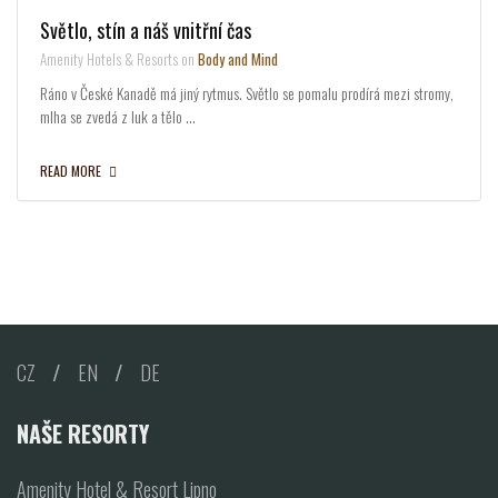
Světlo, stín a náš vnitřní čas
Amenity Hotels & Resorts on
Body and Mind
Ráno v České Kanadě má jiný rytmus. Světlo se pomalu prodírá mezi stromy,
mlha se zvedá z luk a tělo …
READ MORE
CZ
/
EN
/
DE
NAŠE RESORTY
Amenity Hotel & Resort Lipno