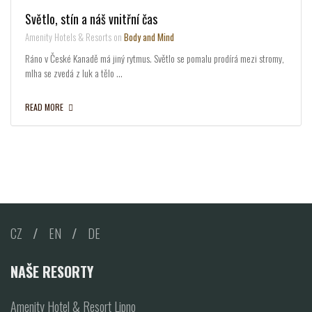
Světlo, stín a náš vnitřní čas
Amenity Hotels & Resorts on
Body and Mind
Ráno v České Kanadě má jiný rytmus. Světlo se pomalu prodírá mezi stromy,
mlha se zvedá z luk a tělo …
READ MORE
CZ
/
EN
/
DE
NAŠE RESORTY
Amenity Hotel & Resort Lipno