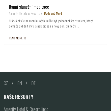
Ranní sluneční meditace
Amenity Hotels & Resorts on
Body and Mind
Krátká chvíle na ranním světle může být jednoduchým rituálem, který
pomůže zklidnit mysl a naladit se na nový den. Sluneční …
READ MORE
CZ
/
EN
/
DE
NAŠE RESORTY
Amenity Hotel & Resort Lipno