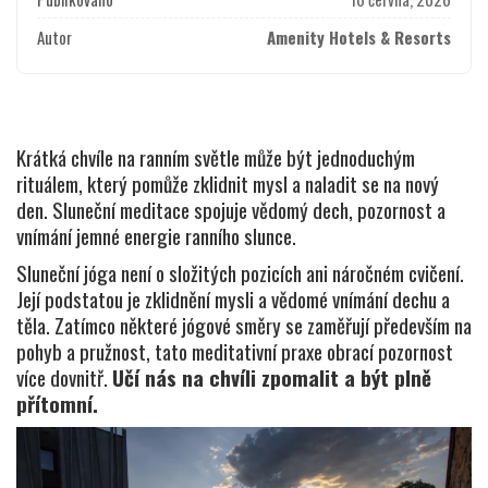
Autor
Amenity Hotels & Resorts
Krátká chvíle na ranním světle může být jednoduchým
rituálem, který pomůže zklidnit mysl a naladit se na nový
den. Sluneční meditace spojuje vědomý dech, pozornost a
vnímání jemné energie ranního slunce.
Sluneční jóga není o složitých pozicích ani náročném cvičení.
Její podstatou je zklidnění mysli a vědomé vnímání dechu a
těla. Zatímco některé jógové směry se zaměřují především na
pohyb a pružnost, tato meditativní praxe obrací pozornost
více dovnitř.
Učí nás na chvíli zpomalit a být plně
přítomní.