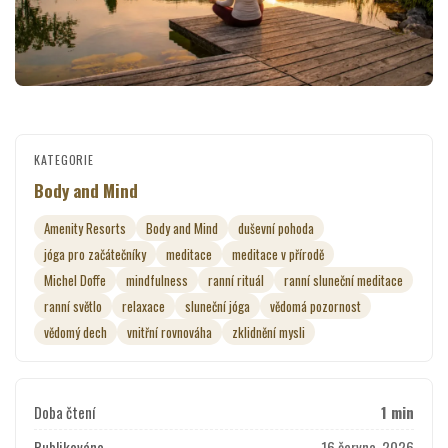
KATEGORIE
Body and Mind
Amenity Resorts
Body and Mind
duševní pohoda
jóga pro začátečníky
meditace
meditace v přírodě
Michel Doffe
mindfulness
ranní rituál
ranní sluneční meditace
ranní světlo
relaxace
sluneční jóga
vědomá pozornost
vědomý dech
vnitřní rovnováha
zklidnění mysli
Doba čtení
1 min
Publikováno
16 června, 2026