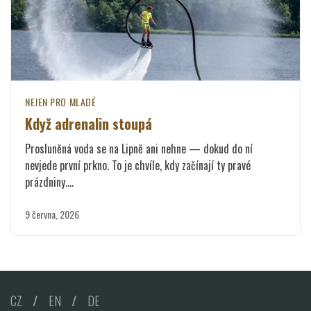
NEJEN PRO MLADÉ
Když adrenalin stoupá
Prosluněná voda se na Lipně ani nehne — dokud do ní
nevjede první prkno. To je chvíle, kdy začínají ty pravé
prázdniny.…
9 června, 2026
CZ
/
EN
/
DE