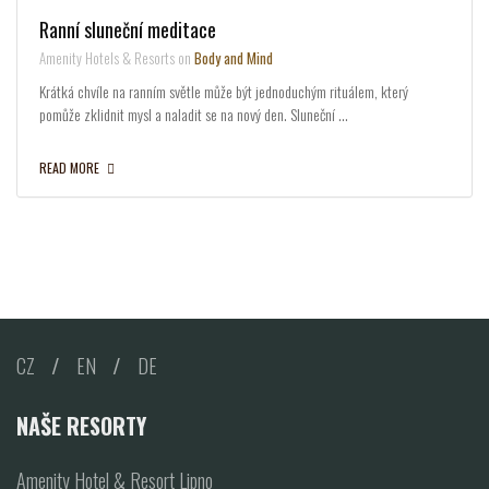
Ranní sluneční meditace
Amenity Hotels & Resorts on
Body and Mind
Krátká chvíle na ranním světle může být jednoduchým rituálem, který
pomůže zklidnit mysl a naladit se na nový den. Sluneční …
READ MORE
CZ
/
EN
/
DE
NAŠE RESORTY
Amenity Hotel & Resort Lipno